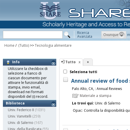
Ricerca
Ovunque
m
Avanzata
Home
/
(Tutto)
>>
Tecnologia alimentare
Tutto
+
Info
Utilizzare la checkbox di
Seleziona tutti
selezione a fianco di
ciascun documento per
Annual review of food
attivare le funzionalità di
stampa, invio email,
Palo Alto, CA, : Annual Reviews
download nei formati
Materiale a stampa
disponibili del (i) record.
Lo trovi qui:
Univ. di Salerno
Biblioteca
Univ. Federico II
(1031)
Opac:
Controlla la disponibilità qu
Univ. Vanvitelli
(259)
Univ. di Salerno
(167)
Univ. della Basilicata
(55)