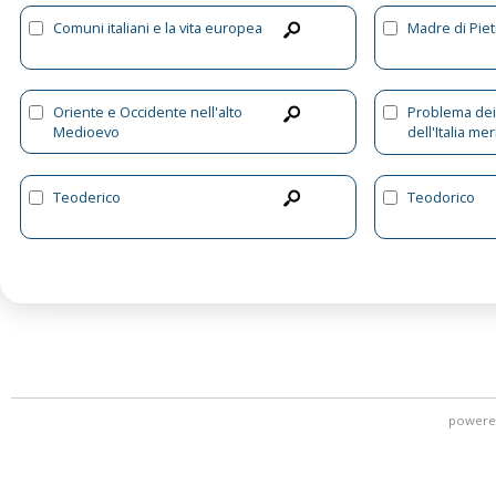
Comuni italiani e la vita europea
Madre di Piet
Oriente e Occidente nell'alto
Problema dei
Medioevo
dell'Italia me
giudizio delle
secoli 9. e 10
Teoderico
Teodorico
powere