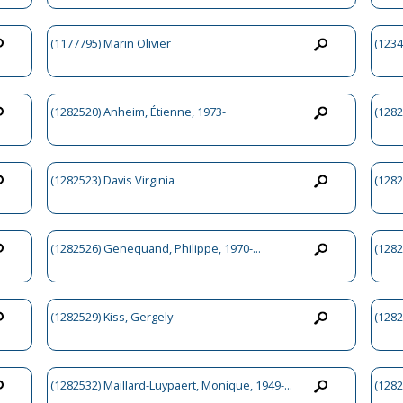
(1177795) Marin Olivier
(1234
(1282520) Anheim, Étienne, 1973-
(1282
(1282523) Davis Virginia
(12825
(1282526) Genequand, Philippe, 1970-...
(1282
(1282529) Kiss, Gergely
(128
(1282532) Maillard-Luypaert, Monique, 1949-...
(1282