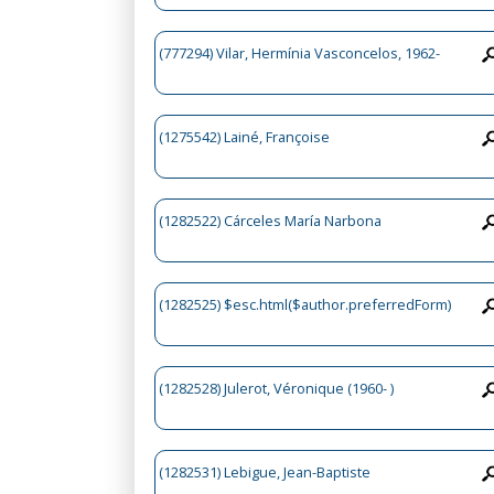
(777294) Vilar, Hermínia Vasconcelos, 1962-
(1275542) Lainé, Françoise
(1282522) Cárceles María Narbona
(1282525) $esc.html($author.preferredForm)
(1282528) Julerot, Véronique (1960- )
(1282531) Lebigue, Jean-Baptiste