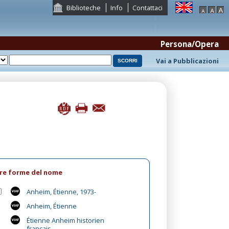
Biblioteche
Info
Contattaci
Persona/Opera
Vai a Pubblicazioni
tre forme del nome
Anheim, Étienne, 1973-
Anheim, Étienne
Étienne Anheim historien
français