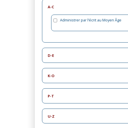
A-C
Administrer par l’écrit au Moyen Âge
D-E
K-O
P-T
U-Z