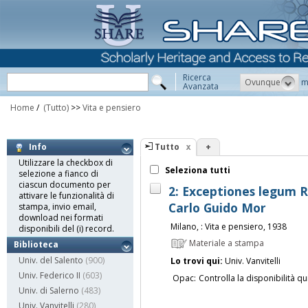
Ricerca
Ovunque
m
Avanzata
Home
/
(Tutto)
>>
Vita e pensiero
Tutto
+
Info
Utilizzare la checkbox di
Seleziona tutti
selezione a fianco di
ciascun documento per
2: Exceptiones legum 
attivare le funzionalità di
Carlo Guido Mor
stampa, invio email,
download nei formati
Milano, : Vita e pensiero, 1938
disponibili del (i) record.
Materiale a stampa
Biblioteca
Univ. del Salento
(900)
Lo trovi qui:
Univ. Vanvitelli
Univ. Federico II
(603)
Opac:
Controlla la disponibilità qu
Univ. di Salerno
(483)
Univ. Vanvitelli
(280)