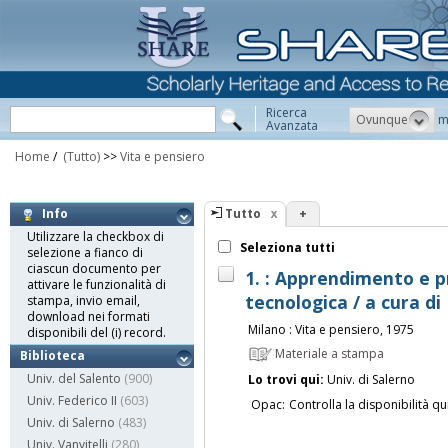
Ricerca
Ovunque
m
Avanzata
Home
/
(Tutto)
>>
Vita e pensiero
Tutto
+
Info
Utilizzare la checkbox di
Seleziona tutti
selezione a fianco di
ciascun documento per
1. : Apprendimento e
attivare le funzionalità di
tecnologica / a cura d
stampa, invio email,
download nei formati
Milano : Vita e pensiero, 1975
disponibili del (i) record.
Materiale a stampa
Biblioteca
Univ. del Salento
(900)
Lo trovi qui:
Univ. di Salerno
Univ. Federico II
(603)
Opac:
Controlla la disponibilità qu
Univ. di Salerno
(483)
Univ. Vanvitelli
(280)