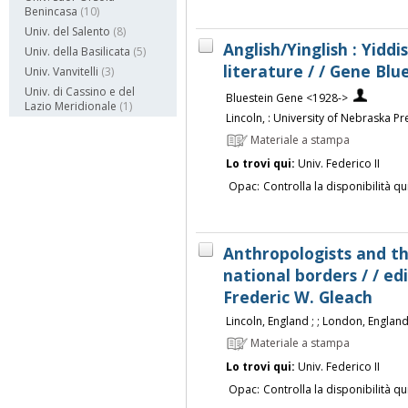
Benincasa
(10)
Univ. del Salento
(8)
Anglish/Yinglish : Yiddi
Univ. della Basilicata
(5)
literature / / Gene Blu
Univ. Vanvitelli
(3)
Univ. di Cassino e del
Bluestein Gene <1928->
Lazio Meridionale
(1)
Lincoln, : University of Nebraska Pr
Materiale a stampa
Lo trovi qui:
Univ. Federico II
Opac:
Controlla la disponibilità qu
Anthropologists and th
national borders / / e
Frederic W. Gleach
Lincoln, England ; ; London, England 
Materiale a stampa
Lo trovi qui:
Univ. Federico II
Opac:
Controlla la disponibilità qu