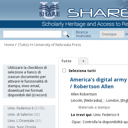
Ricerca
Ovunque
m
Avanzata
Home
/
(Tutto)
>>
University of Nebraska Press
Tutto
+
Info
Utilizzare la checkbox di
Seleziona tutti
selezione a fianco di
ciascun documento per
America's digital army
attivare le funzionalità di
/ Robertson Allen
stampa, invio email,
download nei formati
Allen Robertson
disponibili del (i) record.
Lincoln, [Nebraska] ; ; London, [Engl
Biblioteca
Materiale a stampa
Univ. Federico II
(2105)
Univ. di Salerno
(92)
Lo trovi qui:
Univ. Federico II
Univ. L'Orientale
(31)
Opac:
Controlla la disponibilità qu
Univ. Suor Orsola