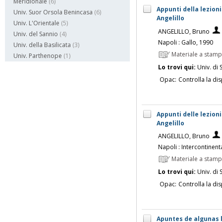
Meridionale
(6)
Appunti della lezion
Univ. Suor Orsola Benincasa
(6)
Angelillo
Univ. L'Orientale
(5)
ANGELILLO, Bruno
Univ. del Sannio
(4)
Napoli : Gallo, 1990
Univ. della Basilicata
(3)
Materiale a stam
Univ. Parthenope
(1)
Lo trovi qui:
Univ. di 
Opac:
Controlla la dis
Appunti delle lezioni
Angelillo
ANGELILLO, Bruno
Napoli : Intercontinental
Materiale a stam
Lo trovi qui:
Univ. di 
Opac:
Controlla la dis
Apuntes de algunas l