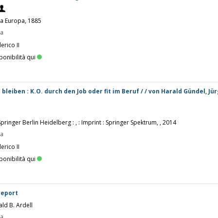
ta Europa, 1885
pa
erico II
ponibilità qui
leiben : K.O. durch den Job oder fit im Beruf / / von Harald Gündel, Jü
 Springer Berlin Heidelberg : , : Imprint : Springer Spektrum, , 2014
pa
erico II
ponibilità qui
report
ald B. Ardell
pa