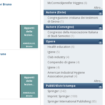
McCormickJennifer Higgins
(6)
or Bruno
Altro...
Autore (Ente)
Congregazione cristiana dei testimoni
di Geova
(1)
Autore (Convegno)
Appunti
della
Congresso della Associazione Italiana
lezion...
di Studi Semiotici
(1)
Opere
ANGELILLO,
Bruno
Health education
(6)
Igiene
(5)
Bruno
Club industry
(4)
Compendio di igiene
(4)
Igiene
(4)
American Industrial Hygiene
Association journal
(4)
Appunti
delle
Altro...
lezion...
Pubbl/distr/stampa
Springer
(242)
ANGELILLO,
Bruno
Imprint: Springer
(189)
Springer International Publishing
(85)