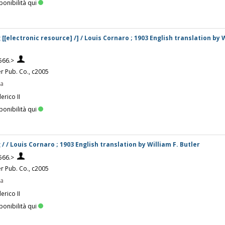
ponibilità qui
g [[electronic resource] /] / Louis Cornaro ; 1903 English translation by 
566.>
er Pub. Co., c2005
pa
erico II
ponibilità qui
g / / Louis Cornaro ; 1903 English translation by William F. Butler
566.>
er Pub. Co., c2005
pa
erico II
ponibilità qui