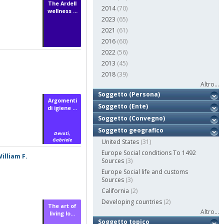
The Ardell
2014
(70)
wellness ...
2023
(65)
2021
(61)
2016
(60)
2022
(56)
2013
(45)
2018
(39)
Altro...
Soggetto (Persona)
Argomenti
Soggetto (Ente)
di igiene ...
Soggetto (Convegno)
Soggetto geografico
Devoti,
Gabriele
United States
(31)
Europe Social conditions To 1492
William F.
Sources
(3)
Europe Social life and customs
Sources
(3)
California
(2)
Developing countries
(2)
The art of
Altro...
living lo...
Soggetto topico