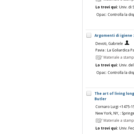
Lo trovi qui:
Univ. di 
Opac:
Controlla la dis
Argomenti di igiene :
Devoti, Gabriele
Pavia : La Goliardica P
Materiale a stam
Lo trovi qui:
Univ. del
Opac:
Controlla la dis
The art of living lon
Butler
Cornaro Luigi <1475-1
New York, NY, : Spring
Materiale a stam
Lo trovi qui:
Univ. Fed