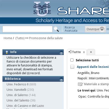
Ricerca
Ovunque
m
Avanzata
Home
/
(Tutto)
>>
Promozione della salute
Tutto
+
Info
Utilizzare la checkbox di selezione a
Seleziona tutti
fianco di ciascun documento per
attivare le funzionalità di stampa,
Appunti dalle lezioni
invio email, download nei formati
Angelillo, Bruno
disponibili del (i) record.
Napoli : Intercontinenta
Biblioteca
Materiale a stam
Univ. Federico II
(869)
Univ. Vanvitelli
(230)
Lo trovi qui:
Univ. Fed
Univ. di Salerno
(144)
Opac:
Controlla la dis
Univ. del Salento
(36)
Univ. di Cassino e del Lazio