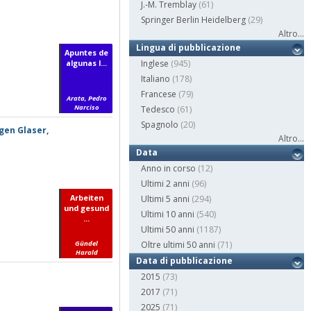
J.-M. Tremblay
(61)
Springer Berlin Heidelberg
(29)
Altro...
Lingua di pubblicazione
Apuntes de
algunas l...
Inglese
(945)
Italiano
(178)
Francese
(79)
Arata, Pedro
Narciso
Tedesco
(61)
Spagnolo
(20)
rgen Glaser,
Altro...
Data
Anno in corso
(12)
Ultimi 2 anni
(96)
Arbeiten
Ultimi 5 anni
(294)
und gesund
Ultimi 10 anni
(540)
...
Ultimi 50 anni
(1187)
Gündel
Oltre ultimi 50 anni
(71)
Harald
Data di pubblicazione
2015
(73)
2017
(71)
2025
(71)