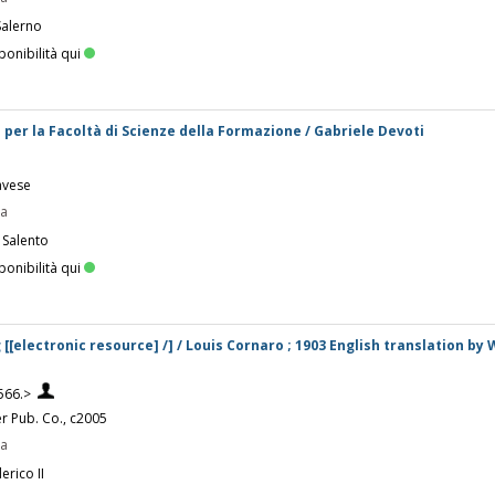
Salerno
ponibilità qui
 per la Facoltà di Scienze della Formazione / Gabriele Devoti
avese
pa
 Salento
ponibilità qui
g [[electronic resource] /] / Louis Cornaro ; 1903 English translation by 
566.>
er Pub. Co., c2005
pa
erico II