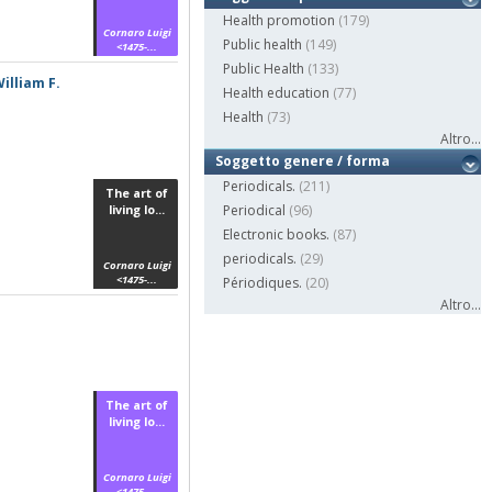
Health promotion
(179)
Cornaro Luigi
Public health
(149)
<1475-...
Public Health
(133)
William F.
Health education
(77)
Health
(73)
Altro...
Soggetto genere / forma
Periodicals.
(211)
The art of
living lo...
Periodical
(96)
Electronic books.
(87)
periodicals.
(29)
Cornaro Luigi
<1475-...
Périodiques.
(20)
Altro...
The art of
living lo...
Cornaro Luigi
<1475-...