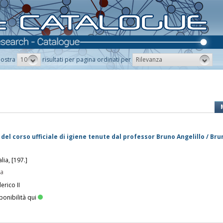
10
Rilevanza
ostra
risultati per pagina ordinati per
 del corso ufficiale di igiene tenute dal professor Bruno Angelillo / Bru
lia, [197.]
pa
erico II
ponibilità qui