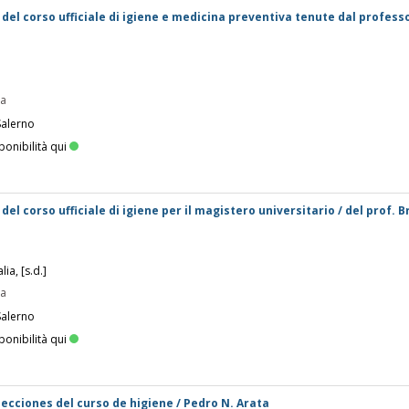
i del corso ufficiale di igiene e medicina preventiva tenute dal profess
pa
Salerno
ponibilità qui
 del corso ufficiale di igiene per il magistero universitario / del prof. 
ia, [s.d.]
pa
Salerno
ponibilità qui
ecciones del curso de higiene / Pedro N. Arata