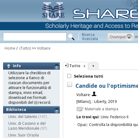
Ricerca
Ovunque
m
Avanzata
Home
/
(Tutto)
>>
Voltaire
Tutto
+
Info
Utilizzare la checkbox di
Seleziona tutti
selezione a fianco di
ciascun documento per
Candide ou l'optimisme
attivare le funzionalità di
stampa, invio email,
Voltaire
download nei formati
[Milano], : Liberty, 2019
disponibili del (i) record.
Materiale a stampa
Biblioteca
Univ. del Salento
(167)
Lo trovi qui:
Univ. Federico II
Univ. di Cassino e del
Opac:
Controlla la disponibilità qu
Lazio Meridionale
(97)
Univ. Suor Orsola