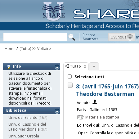
Ricerca
Ovunque
m
Avanzata
Home
/
(Tutto)
>>
Voltaire
Tutto
+
Info
Utilizzare la checkbox di
Seleziona tutti
selezione a fianco di
ciascun documento per
8: (avril 1765-juin 1767)
attivare le funzionalità di
Theodore Besterman
stampa, invio email,
download nei formati
Voltaire
disponibili del (i) record.
Paris, : Gallimard, 1983
Biblioteca
Materiale a stampa
Univ. del Salento
(167)
Univ. di Cassino e del
Lo trovi qui:
Univ. di Cassino e de
Lazio Meridionale
(97)
Opac:
Controlla la disponibilità qu
Univ. Suor Orsola