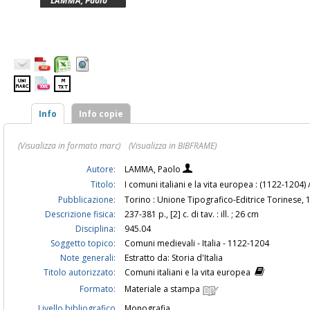
LAMMA, Paolo
Info
Info copie
(Visualizza in formato marc)
(Visualizza in BIBFRAME)
Autore:
LAMMA, Paolo
Titolo:
I comuni italiani e la vita europea : (1122-120
Pubblicazione:
Torino : Unione Tipografico-Editrice Torinese, 
Descrizione fisica:
237-381 p., [2] c. di tav. : ill. ; 26 cm
Disciplina:
945.04
Soggetto topico:
Comuni medievali - Italia - 1122-1204
Note generali:
Estratto da: Storia d'Italia
Titolo autorizzato:
Comuni italiani e la vita europea
Formato:
Materiale a stampa
Livello bibliografico
Monografia