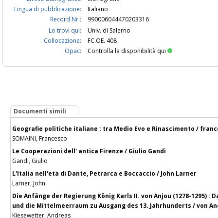
Lingua di pubblicazione:
Italiano
Record Nr.:
990006044470203316
Lo trovi qui:
Univ. di Salerno
Collocazione:
FC.OE. 408
Opac:
Controlla la disponibilità qui
Documenti simili
Geografie politiche italiane : tra Medio Evo e Rinascimento / fran
SOMAINI, Francesco
Le Cooperazioni dell' antica Firenze / Giulio Gandi
Gandi, Giulio
L'Italia nell'eta di Dante, Petrarca e Boccaccio / John Larner
Larner, John
Die Anfänge der Regierung König Karls II. von Anjou (1278-1295) :
und die Mittelmeerraum zu Ausgang des 13. Jahrhunderts / von A
Kiesewetter, Andreas