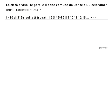
La città divisa : le parti e il bene comune da Dante a Guicciardini 
Bruni, Francesco <1943- >
1 - 10 di
315 risultati trovati
1
2
3
4
5
6
7
8
9
10
11
12
13
...
>
>>
power