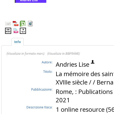
Andries Lise
Info
(Visualizza in formato marc)
(Visualizza in BIBFRAME)
Autore:
Andries Lise
Titolo:
La mémoire des saint
XVIIIe siècle / / Be
Pubblicazione:
Rome, : Publications
2021
Descrizione fisica:
1 online resource (56