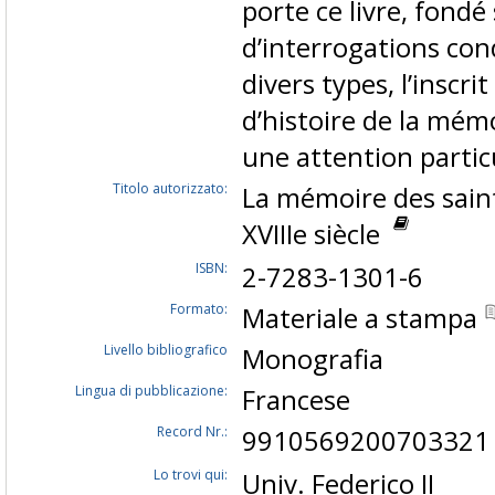
porte ce livre, fondé
d’interrogations co
divers types, l’inscri
d’histoire de la mémo
une attention partic
Titolo autorizzato:
La mémoire des saint
XVIIIe siècle
ISBN:
2-7283-1301-6
Formato:
Materiale a stampa
Livello bibliografico
Monografia
Lingua di pubblicazione:
Francese
Record Nr.:
9910569200703321
Lo trovi qui:
Univ. Federico II