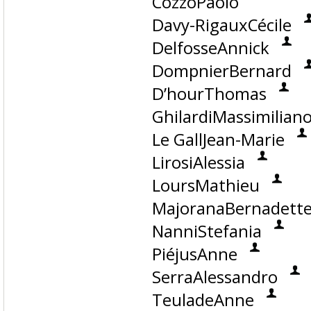
CozzoPaolo
Davy-RigauxCécile
DelfosseAnnick
DompnierBernard
D’hourThomas
GhilardiMassimilian
Le GallJean-Marie
LirosiAlessia
LoursMathieu
MajoranaBernadett
NanniStefania
PiéjusAnne
SerraAlessandro
TeuladeAnne