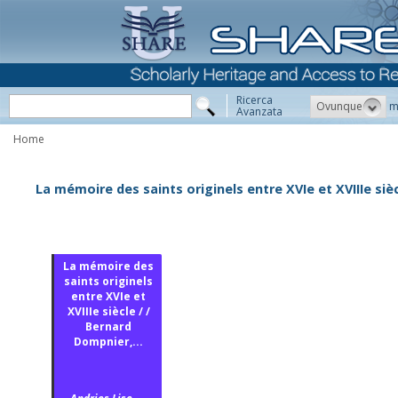
Ricerca
Ovunque
m
Avanzata
Home
La mémoire des saints originels entre XVIe et XVIIIe siè
La mémoire des
saints originels
entre XVIe et
XVIIIe siècle / /
Bernard
Dompnier,...