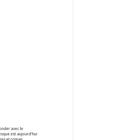
onder avec le
esque est aujourd'hui
res et roman