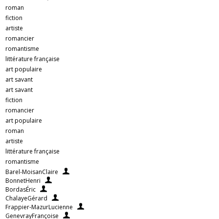
roman
fiction
artiste
romancier
romantisme
littérature française
art populaire
art savant
art savant
fiction
romancier
art populaire
roman
artiste
littérature française
romantisme
Barel-MoisanClaire
BonnetHenri
BordasÉric
ChalayeGérard
Frappier-MazurLucienne
GenevrayFrançoise