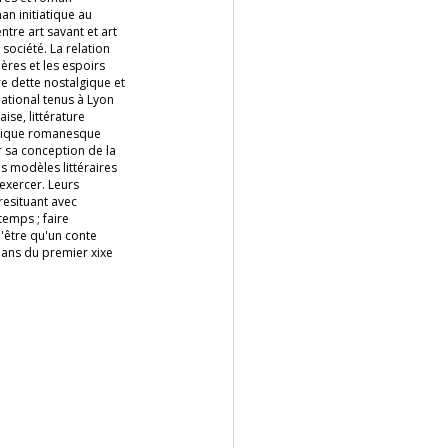
n initiatique au
tre art savant et art
 société. La relation
ères et les espoirs
re dette nostalgique et
national tenus à Lyon
ise, littérature
oétique romanesque
r sa conception de la
es modèles littéraires
 exercer. Leurs
resituant avec
temps ; faire
n'être qu'un conte
mans du premier xixe