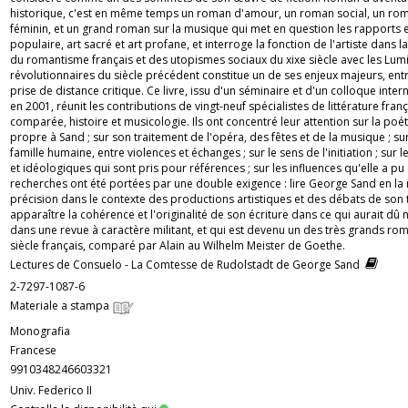
historique, c'est en même temps un roman d'amour, un roman social, un roma
féminin, et un grand roman sur la musique qui met en question les rapports en
populaire, art sacré et art profane, et interroge la fonction de l'artiste dans la
du romantisme français et des utopismes sociaux du xixe siècle avec les Lumi
révolutionnaires du siècle précédent constitue un de ses enjeux majeurs, ent
prise de distance critique. Ce livre, issu d'un séminaire et d'un colloque inter
en 2001, réunit les contributions de vingt-neuf spécialistes de littérature frança
comparée, histoire et musicologie. Ils ont concentré leur attention sur la p
propre à Sand ; sur son traitement de l'opéra, des fêtes et de la musique ; su
famille humaine, entre violences et échanges ; sur le sens de l'initiation ; sur l
et idéologiques qui sont pris pour références ; sur les influences qu'elle a pu
recherches ont été portées par une double exigence : lire George Sand en la 
précision dans le contexte des productions artistiques et des débats de son 
apparaître la cohérence et l'originalité de son écriture dans ce qui aurait dû 
dans une revue à caractère militant, et qui est devenu un des très grands ro
siècle français, comparé par Alain au Wilhelm Meister de Goethe.
Lectures de Consuelo - La Comtesse de Rudolstadt de George Sand
2-7297-1087-6
Materiale a stampa
Monografia
Francese
9910348246603321
Univ. Federico II