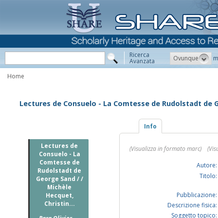
Ricerca
Ovunque
m
Avanzata
Home
Lectures de Consuelo - La Comtesse de Rudolstadt de G
Info
Lectures de
(Visualizza in formato marc)
(Vis
Consuelo - La
Comtesse de
Autore:
Rudolstadt de
Titolo:
George Sand / /
Michèle
Pubblicazione:
Hecquet,
Christin...
Descrizione fisica:
Soggetto topico: