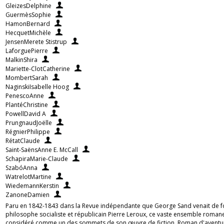
GleizesDelphine
GuermèsSophie
HamonBernard
HecquetMichèle
JensenMerete Stistrup
LaforguePierre
MalkinShira
Mariette-ClotCatherine
MombertSarah
NaginskiIsabelle Hoog
PenescoAnne
PlantéChristine
PowellDavid A
PrungnaudJoëlle
RégnierPhilippe
RétatClaude
Saint-SaënsAnne E. McCall
SchapiraMarie-Claude
SzabóAnna
WatrelotMartine
WiedemannKerstin
ZanoneDamien
Paru en 1842-1843 dans la Revue indépendante que George Sand venait de f
philosophe socialiste et républicain Pierre Leroux, ce vaste ensemble roman
considéré comme un des sommets de son œuvre de fiction. Roman d'aventu