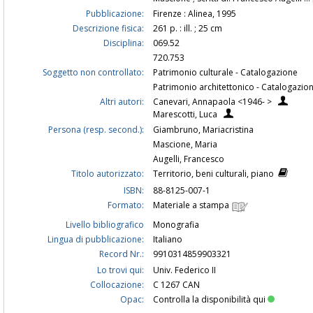
Pubblicazione:
Firenze : Alinea, 1995
Descrizione fisica:
261 p. : ill. ; 25 cm
Disciplina:
069.52
720.753
Soggetto non controllato:
Patrimonio culturale - Catalogazione
Patrimonio architettonico - Catalogazio
Altri autori:
Canevari, Annapaola <1946- >
Marescotti, Luca
Persona (resp. second.):
Giambruno, Mariacristina
Mascione, Maria
Augelli, Francesco
Titolo autorizzato:
Territorio, beni culturali, piano
ISBN:
88-8125-007-1
Formato:
Materiale a stampa
Livello bibliografico
Monografia
Lingua di pubblicazione:
Italiano
Record Nr.:
9910314859903321
Lo trovi qui:
Univ. Federico II
Collocazione:
C 1267 CAN
Opac:
Controlla la disponibilità qui