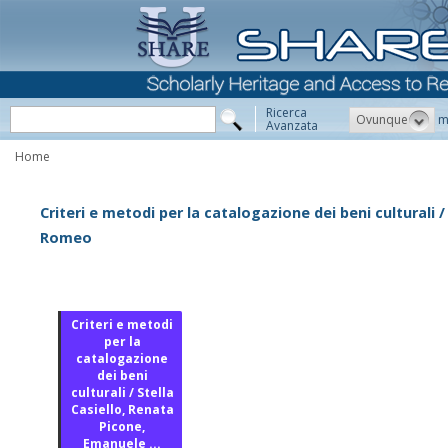
Ricerca
Ovunque
m
Avanzata
Home
Criteri e metodi per la catalogazione dei beni culturali 
Romeo
Criteri e metodi
per la
catalogazione
dei beni
culturali / Stella
Casiello, Renata
Picone,
Emanuele ...