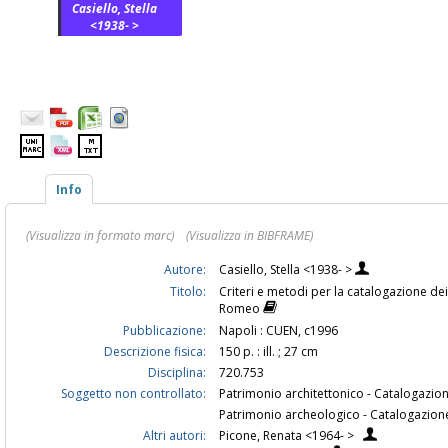
Casiello, Stella
<1938- >
Info
(Visualizza in formato marc)
(Visualizza in BIBFRAME)
Autore:
Casiello, Stella <1938- >
Titolo:
Criteri e metodi per la catalogazione dei
Romeo
Pubblicazione:
Napoli : CUEN, c1996
Descrizione fisica:
150 p. : ill. ; 27 cm
Disciplina:
720.753
Soggetto non controllato:
Patrimonio architettonico - Catalogazio
Patrimonio archeologico - Catalogazion
Altri autori:
Picone, Renata <1964- >