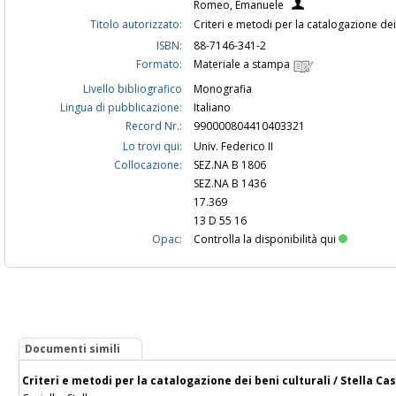
Romeo, Emanuele
Titolo autorizzato:
Criteri e metodi per la catalogazione dei
ISBN:
88-7146-341-2
Formato:
Materiale a stampa
Livello bibliografico
Monografia
Lingua di pubblicazione:
Italiano
Record Nr.:
990000804410403321
Lo trovi qui:
Univ. Federico II
Collocazione:
SEZ.NA B 1806
SEZ.NA B 1436
17.369
13 D 55 16
Opac:
Controlla la disponibilità qui
Documenti simili
Criteri e metodi per la catalogazione dei beni culturali / Stella 