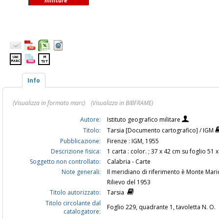
militare
Info
(Visualizza in formato marc)
(Visualizza in BIBFRAME)
Autore:
Istituto geografico militare
Titolo:
Tarsia [Documento cartografico] / IGM
Pubblicazione:
Firenze : IGM, 1955
Descrizione fisica:
1 carta : color. ; 37 x 42 cm su foglio 51 
Soggetto non controllato:
Calabria - Carte
Note generali:
Il meridiano di riferimento è Monte Mar
Rilievo del 1953
Titolo autorizzato:
Tarsia
Titolo circolante dal
Foglio 229, quadrante 1, tavoletta N. O.
catalogatore: