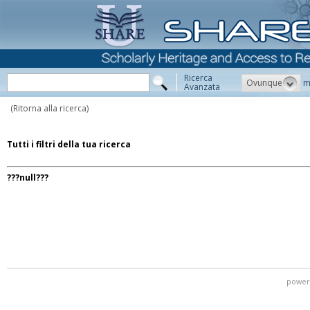
Ricerca
Ovunque
m
Avanzata
(Ritorna alla ricerca)
Tutti i filtri della tua ricerca
???null???
power