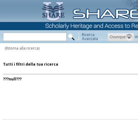
Ricerca
Ovunque
m
Avanzata
(Ritorna alla ricerca)
Tutti i filtri della tua ricerca
???null???