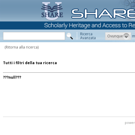
Ricerca
Ovunque
m
Avanzata
(Ritorna alla ricerca)
Tutti i filtri della tua ricerca
???null???
power