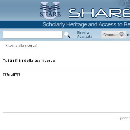
Ricerca
Ovunque
m
Avanzata
(Ritorna alla ricerca)
Tutti i filtri della tua ricerca
???null???
power