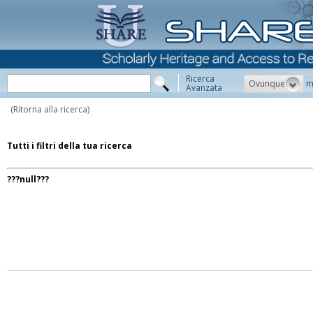
Ricerca
Ovunque
m
Avanzata
(Ritorna alla ricerca)
Tutti i filtri della tua ricerca
???null???