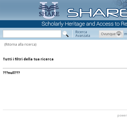
Ricerca
Ovunque
m
Avanzata
(Ritorna alla ricerca)
Tutti i filtri della tua ricerca
???null???
power