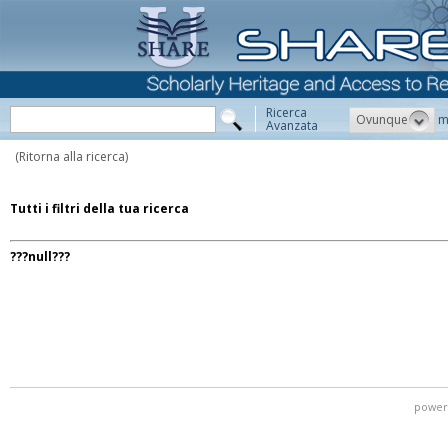
Ricerca
Ovunque
m
Avanzata
(Ritorna alla ricerca)
Tutti i filtri della tua ricerca
???null???
power