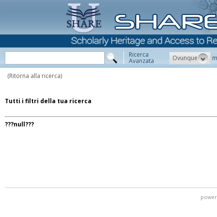
Ricerca
Ovunque
m
Avanzata
(Ritorna alla ricerca)
Tutti i filtri della tua ricerca
???null???
power