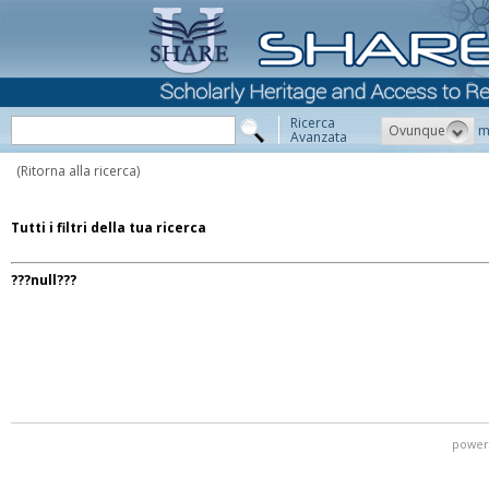
Ricerca
Ovunque
m
Avanzata
(Ritorna alla ricerca)
Tutti i filtri della tua ricerca
???null???
power