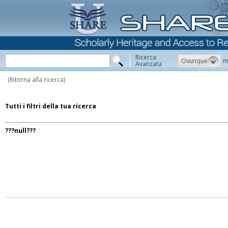
Ricerca
Ovunque
m
Avanzata
(Ritorna alla ricerca)
Tutti i filtri della tua ricerca
???null???