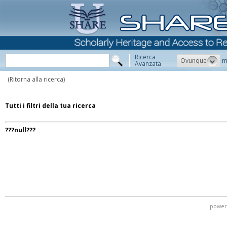
Ricerca
Ovunque
m
Avanzata
(Ritorna alla ricerca)
Tutti i filtri della tua ricerca
???null???
power