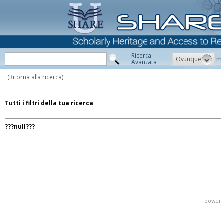
Ricerca
Ovunque
m
Avanzata
(Ritorna alla ricerca)
Tutti i filtri della tua ricerca
???null???
power