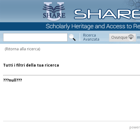
Ricerca
Ovunque
m
Avanzata
(Ritorna alla ricerca)
Tutti i filtri della tua ricerca
???null???
power