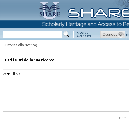
Ricerca
Ovunque
m
Avanzata
(Ritorna alla ricerca)
Tutti i filtri della tua ricerca
???null???
power