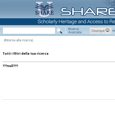
Ricerca
Ovunque
m
Avanzata
(Ritorna alla ricerca)
Tutti i filtri della tua ricerca
???null???