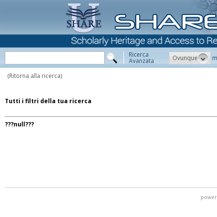
Ricerca
Ovunque
m
Avanzata
(Ritorna alla ricerca)
Tutti i filtri della tua ricerca
???null???
power