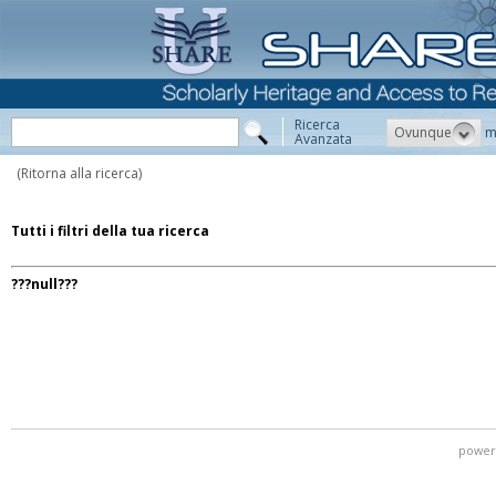
Ricerca
Ovunque
m
Avanzata
(Ritorna alla ricerca)
Tutti i filtri della tua ricerca
???null???
power