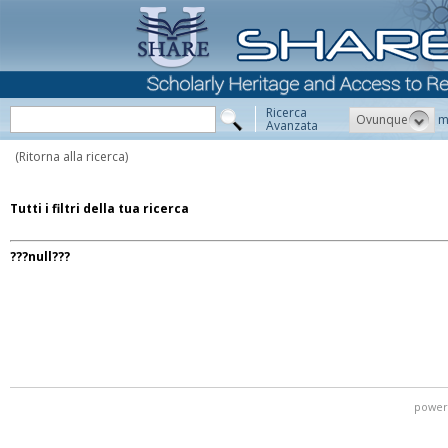
Ricerca
Ovunque
m
Avanzata
(Ritorna alla ricerca)
Tutti i filtri della tua ricerca
???null???
power