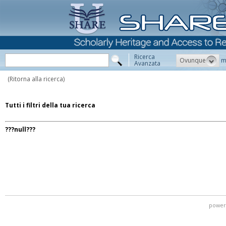
Ricerca
Ovunque
m
Avanzata
(Ritorna alla ricerca)
Tutti i filtri della tua ricerca
???null???
power