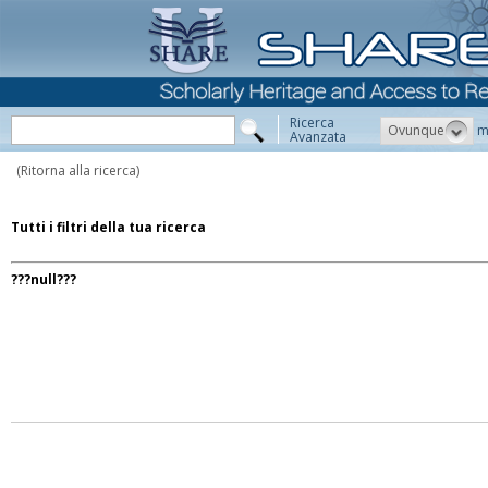
Ricerca
Ovunque
m
Avanzata
(Ritorna alla ricerca)
Tutti i filtri della tua ricerca
???null???