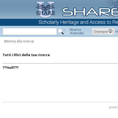
Ricerca
Ovunque
m
Avanzata
(Ritorna alla ricerca)
Tutti i filtri della tua ricerca
???null???
power