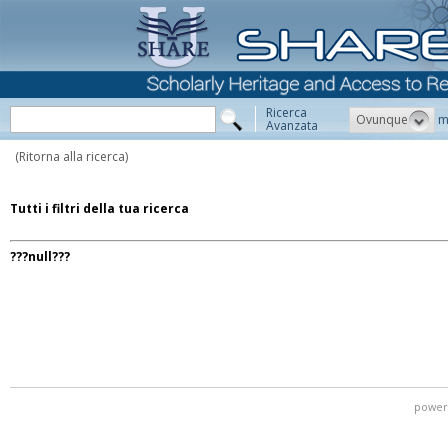
Ricerca
Ovunque
m
Avanzata
(Ritorna alla ricerca)
Tutti i filtri della tua ricerca
???null???
power