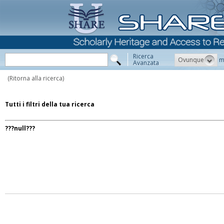
Ricerca
Ovunque
m
Avanzata
(Ritorna alla ricerca)
Tutti i filtri della tua ricerca
???null???