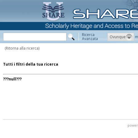
Ricerca
Ovunque
m
Avanzata
(Ritorna alla ricerca)
Tutti i filtri della tua ricerca
???null???
power