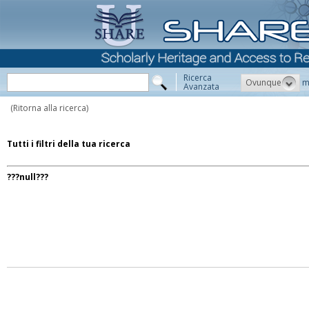
Ricerca
Ovunque
m
Avanzata
(Ritorna alla ricerca)
Tutti i filtri della tua ricerca
???null???