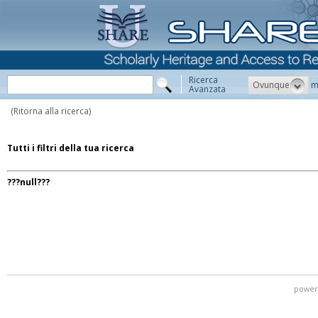
Ricerca
Ovunque
m
Avanzata
(Ritorna alla ricerca)
Tutti i filtri della tua ricerca
???null???
power