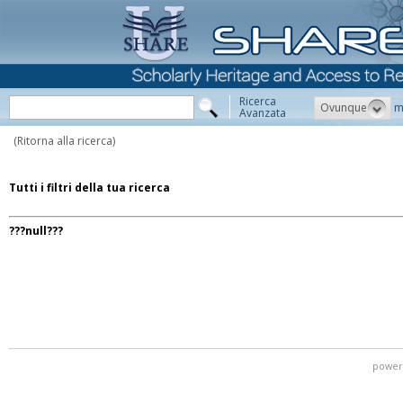
Ricerca
Ovunque
m
Avanzata
(Ritorna alla ricerca)
Tutti i filtri della tua ricerca
???null???
power