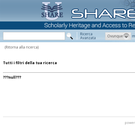
Ricerca
Ovunque
m
Avanzata
(Ritorna alla ricerca)
Tutti i filtri della tua ricerca
???null???
power