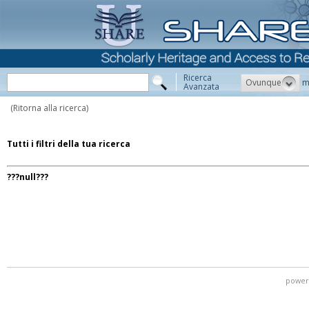
Ricerca
Ovunque
m
Avanzata
(Ritorna alla ricerca)
Tutti i filtri della tua ricerca
???null???
power