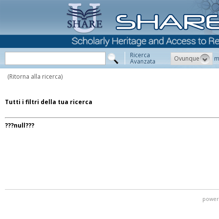
Ricerca
Ovunque
m
Avanzata
(Ritorna alla ricerca)
Tutti i filtri della tua ricerca
???null???
power