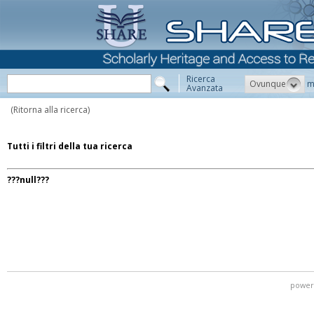
Ricerca
Ovunque
m
Avanzata
(Ritorna alla ricerca)
Tutti i filtri della tua ricerca
???null???
power