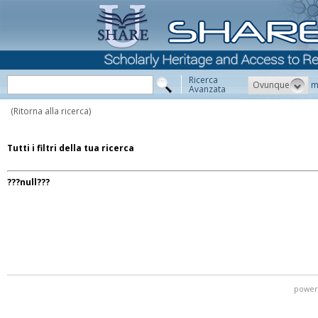
Ricerca
Ovunque
m
Avanzata
(Ritorna alla ricerca)
Tutti i filtri della tua ricerca
???null???
power