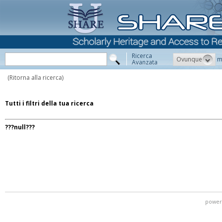
Ricerca
Ovunque
m
Avanzata
(Ritorna alla ricerca)
Tutti i filtri della tua ricerca
???null???
power